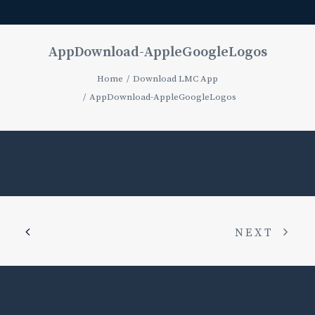
AppDownload-AppleGoogleLogos
Home
Download LMC App
AppDownload-AppleGoogleLogos
NEXT