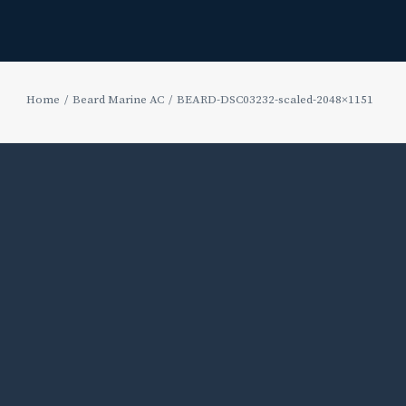
Home
Beard Marine AC
BEARD-DSC03232-scaled-2048×1151