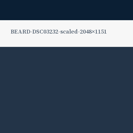
BEARD-DSC03232-scaled-2048×1151